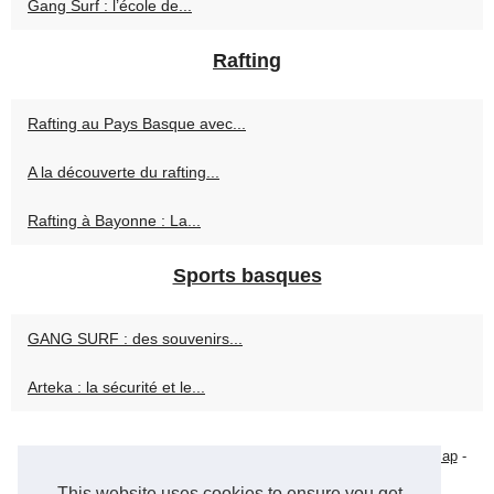
Gang Surf : l’école de...
Rafting
Rafting au Pays Basque avec...
A la découverte du rafting...
Rafting à Bayonne : La...
Sports basques
GANG SURF : des souvenirs...
Arteka : la sécurité et le...
© 2026
Stjamesportauxbasques.com
-
Popular Reading
-
Web Map
-
Cookies Policy
-
RSS
This website uses cookies to ensure you get